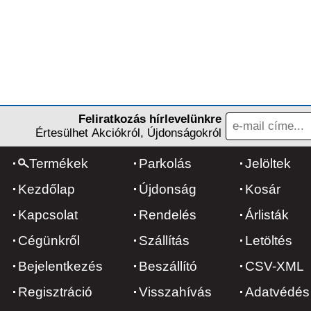
Feliratkozás hírlevelünkre
Értesülhet Akciókról, Újdonságokról
Termékek
Parkolás
Jelöltek
Kezdőlap
Újdonság
Kosár
Kapcsolat
Rendelés
Árlisták
Cégünkről
Szállítás
Letöltés
Bejelentkezés
Beszállító
CSV-XML
Regisztráció
Visszahívás
Adatvédés