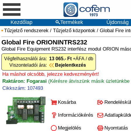
Kezdőlap
Termékek
Újdonság
Tűzjelző rendszerek
/
Tűzjelző központok
/
Global Fire in
Global Fire ORIONINTRS232
Global Fire Equipment RS232 interfész modul ORION más
Végfelhasználói ára:
13 065.- Ft
+ÁFA / db
Viszonteladói ára:
Bejelentkezés
Ha máshol olcsóbb, jelezze kedvezményért!
Raktáron: Fogarasi
(Kérésre átviszünk másik üzletünkbe 
Cikkszám: 107493
Kosárba
Rendeléskü
Információkérés
Adatlapküld
Megjelölés
Nyomtatás