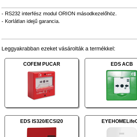
- RS232 interfész modul ORION másodkezelőhöz.
- Korlátlan idejű garancia.
Leggyakrabban ezeket vásárolták a termékkel:
COFEM PUCAR
EDS ACB
EDS IS320/ECSI20
EYEHOMELife