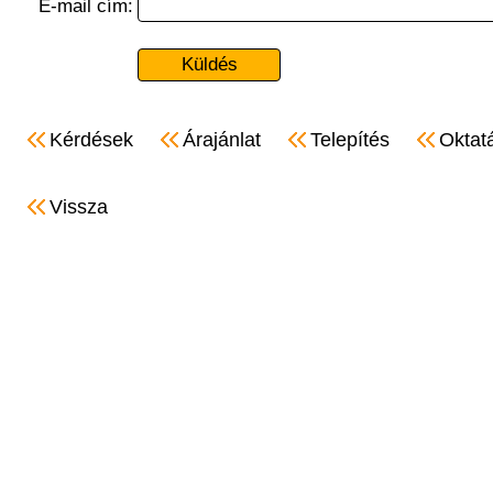
E-mail cím:
Kérdések
Árajánlat
Telepítés
Oktat
Vissza