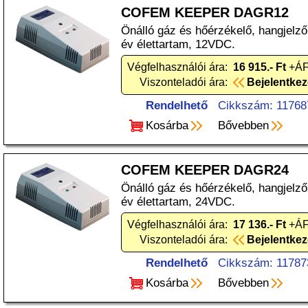
COFEM KEEPER DAGR12
Önálló gáz és hőérzékelő, hangjelző
év élettartam, 12VDC.
Végfelhasználói ára:
16 915.- Ft
+ÁF
Viszonteladói ára:
Bejelentke
Rendelhető
Cikkszám: 11768
Kosárba
Bővebben
COFEM KEEPER DAGR24
Önálló gáz és hőérzékelő, hangjelző
év élettartam, 24VDC.
Végfelhasználói ára:
17 136.- Ft
+ÁF
Viszonteladói ára:
Bejelentke
Rendelhető
Cikkszám: 11787
Kosárba
Bővebben