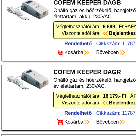
COFEM KEEPER DAGB
Önálló gáz és hőérzékelő, hangjelz
élettartam, akku, 230VAC.
Végfelhasználói ára:
9 889.- Ft
+ÁFA
Viszonteladói ára:
Bejelentke
Rendelhető
Cikkszám: 11787
Kosárba
Bővebben
COFEM KEEPER DAGR
Önálló gáz és hőérzékelő, hangjelző
év élettartam, 230VAC.
Végfelhasználói ára:
16 179.- Ft
+ÁF
Viszonteladói ára:
Bejelentke
Rendelhető
Cikkszám: 11787
Kosárba
Bővebben