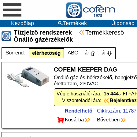
Kezdőlap
Termékek
Újdonság
Tűzjelző rendszerek
Termékkereső
Önálló gázérzékelők
Sorrend:
ABC
ár
ár
elérhetőség
COFEM KEEPER DAG
Önálló gáz és hőérzékelő, hangjelz
élettartam, 230VAC.
Végfelhasználói ára:
15 444.- Ft
+ÁF
Viszonteladói ára:
Bejelentke
Rendelhető
Cikkszám: 11787
Kosárba
Bővebben